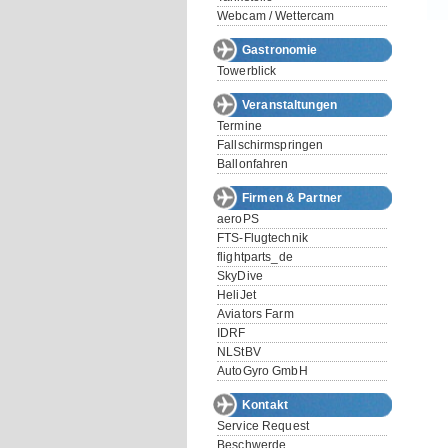
Webcam / Wettercam
Gastronomie
Towerblick
Veranstaltungen
Termine
Fallschirmspringen
Ballonfahren
Firmen & Partner
aeroPS
FTS-Flugtechnik
flightparts_de
SkyDive
HeliJet
Aviators Farm
IDRF
NLStBV
AutoGyro GmbH
Kontakt
Service Request
Beschwerde