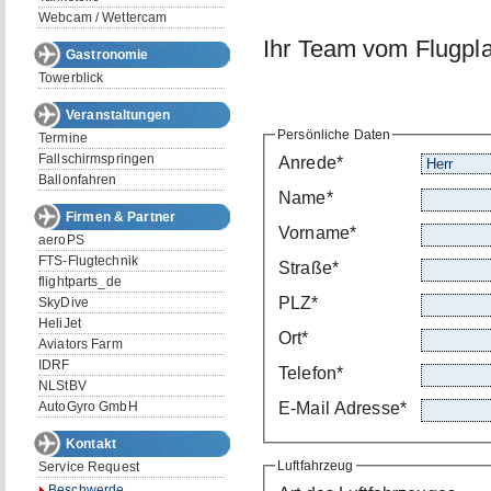
Webcam / Wettercam
Ihr Team vom Flugpl
Gastronomie
Towerblick
Veranstaltungen
Persönliche Daten
Termine
Fallschirmspringen
Anrede*
Ballonfahren
Name*
Firmen & Partner
Vorname*
aeroPS
FTS-Flugtechnik
Straße*
flightparts_de
PLZ*
SkyDive
HeliJet
Ort*
Aviators Farm
IDRF
Telefon*
NLStBV
AutoGyro GmbH
E-Mail Adresse*
Kontakt
Luftfahrzeug
Service Request
Beschwerde